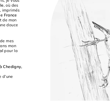
ns, je vous
ile
, où des
, imprimés
de France
t de mon
 une douce
 de mes
dans mon
nal
pour la
à Chedigny,
re d'une