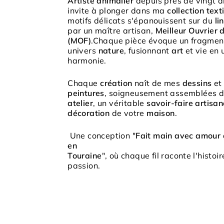
Artiste animalier
depuis près de vingt a
invite à plonger dans ma
collection text
motifs délicats s'épanouissent sur du
lin
par un maître artisan,
Meilleur Ouvrier 
(MOF)
.Chaque pièce évoque un fragmen
univers
nature
, fusionnant
art
et vie en
harmonie.
Chaque
création
naît de mes
dessins
et
peintures
, soigneusement assemblées 
atelier
, un véritable
savoir-faire artisa
décoration
de votre
maison
.
Une conception "
Fait main avec amour 
en
Touraine
", où chaque fil raconte l'histoi
passion.