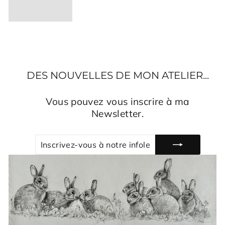
DES NOUVELLES DE MON ATELIER...
Vous pouvez vous inscrire à ma
Newsletter.
INSCRIVEZ-
S'INSCRIRE
VOUS
À
NOTRE
INFOLETTRE