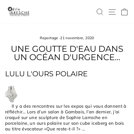
Passer
au
RECHERC
NAVI
P
contenu
Reportage
·
21 novembre, 2020
UNE GOUTTE D'EAU DANS
UN OCÉAN D'URGENCE...
LULU L'OURS POLAIRE
Il y a des rencontres sur les expos qui vous donnent à
réfléchir… Lors d’un salon à Gambais, l’an dernier, j’ai
craqué sur une sculpture de Sophie Larroche en
porcelaine, un ours polaire sur son cube iceberg en bois
au titre évocateur «Que reste-t-il ?» …