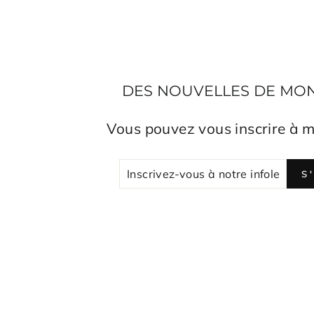
DES NOUVELLES DE MON A
Vous pouvez vous inscrire à m
INSCRIV
S'INSCR
S
VOUS
À
NOTRE
INFOLET