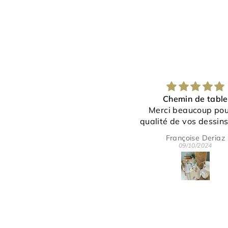
Chemin de table
Bravo à l'artiste p
Merci beaucoup pour la
magnifique cous
qualité de vos dessins et du
linge.
Françoise Deriaz
jeanne ANGLE
C'est vraiment très joli.
09/10/2024
26/09/2024
erci pour votre gentillesse et
disponibilité.