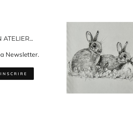
TELIER...
a Newsletter.
EZ-
IRE
'INSCRIRE
TRE