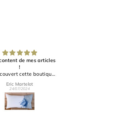
belles poulettes font un
Un renard plus vrai q
tabac !
nature
oussin dont le graphisme
Un torchon qui sera
nal et vraiment soigné ne
finalement destiné à u
Valérie G.
Valérie G.
sse pas inaperçu ! Ces
carrière de rideau, tant
03/07/2024
03/07/2024
tes poules dynamisent et
dessin et le tissu son
airent notre salon avec
magnifiques ! Bravo !
ucoup de succès. Merci
ur votre beau travail !