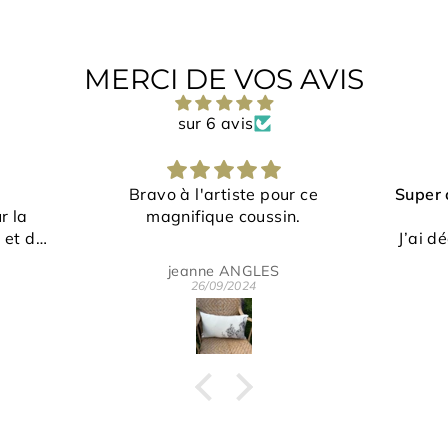
MERCI DE VOS AVIS
sur 6 avis
our ce
Super content de mes articles
Ces 
sin.
!
J’ai découvert cette boutique
Un c
en regardant une émission de
origi
S
Eric Martelot
tv.
pa
24/07/2024
J’ai adoré le sujet🙏🏼
peti
L’artiste est très sympa! Le
écl
travail est remarquable.
bea
C’était mon premier achat
po
mais pas le dernier
Je recommande fortement