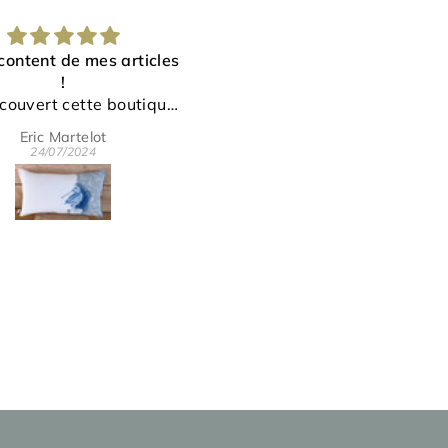
elles poulettes font un
Un renard plus vrai que
tabac !
nature
ssin dont le graphisme
Un torchon qui sera
al et vraiment soigné ne
finalement destiné à une
Valérie G.
Valérie G.
e pas inaperçu ! Ces
carrière de rideau, tant l
03/07/2024
03/07/2024
s poules dynamisent et
dessin et le tissu sont
irent notre salon avec
magnifiques ! Bravo !
coup de succès. Merci
 votre beau travail !