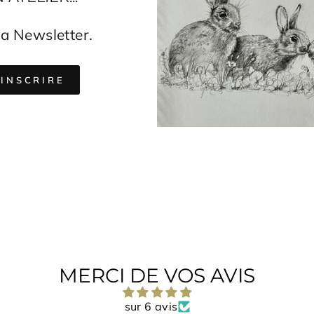
a Newsletter.
EZ-
IRE
'INSCRIRE
TRE
MERCI DE VOS AVIS
sur 6 avis