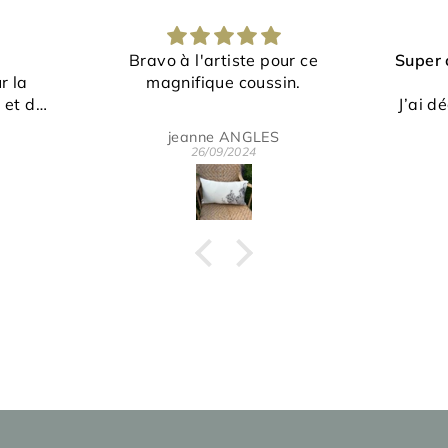
ur ce
Super content de mes articles
Ces b
n.
!
J’ai découvert cette boutique
Un cou
en regardant une émission de
origin
Eric Martelot
tv.
pass
24/07/2024
J’ai adoré le sujet🙏🏼
petite
L’artiste est très sympa! Le
écla
travail est remarquable.
beau
C’était mon premier achat
pour
mais pas le dernier
Je recommande fortement