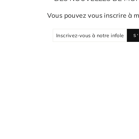
Vous pouvez vous inscrire à m
INSCRIV
S'INSCR
S
VOUS
À
NOTRE
INFOLET