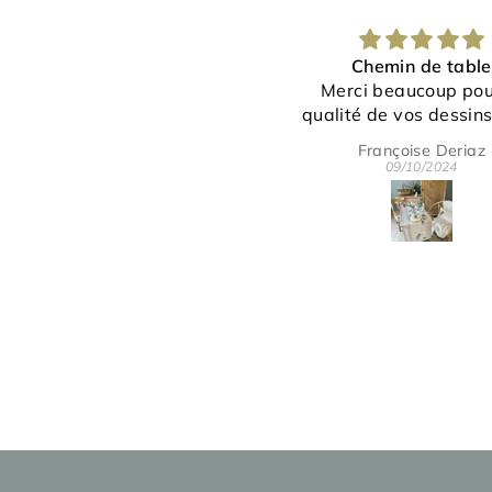
Chemin de table
Bravo à l'artiste po
Merci beaucoup pour la
magnifique coussi
ualité de vos dessins et du
linge.
Françoise Deriaz
jeanne ANGLES
C'est vraiment très joli.
09/10/2024
26/09/2024
rci pour votre gentillesse et
disponibilité.