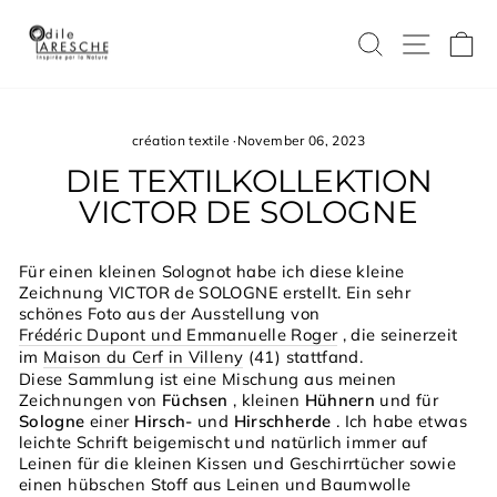
Direkt
zum
SUCHE
SEIT
E
Inhalt
création textile
·
November 06, 2023
DIE TEXTILKOLLEKTION
VICTOR DE SOLOGNE
Für einen kleinen Solognot habe ich diese kleine
Zeichnung VICTOR de SOLOGNE erstellt. Ein sehr
schönes Foto aus der Ausstellung von
Frédéric Dupont und Emmanuelle Roger
, die seinerzeit
im
Maison du Cerf in Villeny
(41) stattfand.
Diese Sammlung ist eine Mischung aus meinen
Zeichnungen von
Füchsen
, kleinen
Hühnern
und für
Sologne
einer
Hirsch-
und
Hirschherde
. Ich habe etwas
leichte Schrift beigemischt und natürlich immer auf
Leinen für die kleinen Kissen und Geschirrtücher sowie
einen hübschen Stoff aus Leinen und Baumwolle