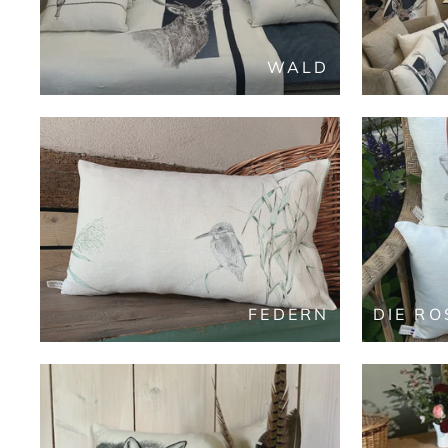
WALD
FEDERN
DIE R