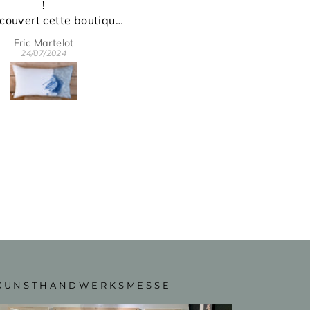
tabac !
nature
oussin dont le graphisme
Un torchon qui sera
inal et vraiment soigné ne
finalement destiné à 
Valérie G.
Valérie G.
sse pas inaperçu ! Ces
carrière de rideau, tant
03/07/2024
03/07/2024
tes poules dynamisent et
dessin et le tissu son
lairent notre salon avec
magnifiques ! Bravo 
aucoup de succès. Merci
our votre beau travail !
KUNSTHANDWERKSMESSE