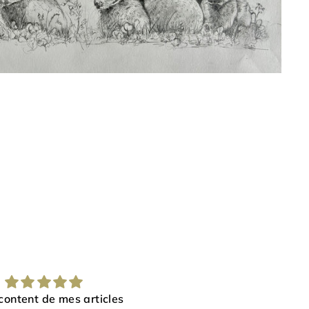
 belles poulettes font un
Un renard plus vrai q