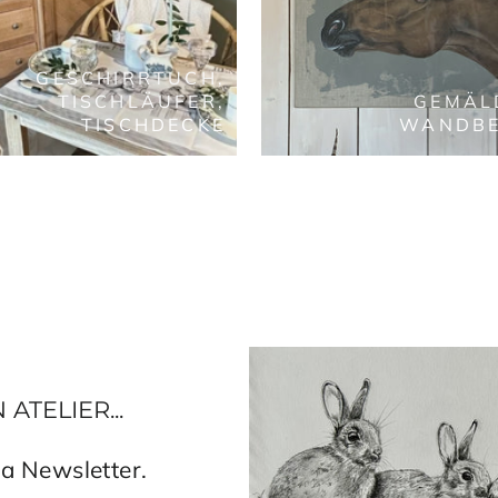
GESCHIRRTUCH,
TISCHLÄUFER,
GEMÄL
TISCHDECKE
WANDB
TELIER...
a Newsletter.