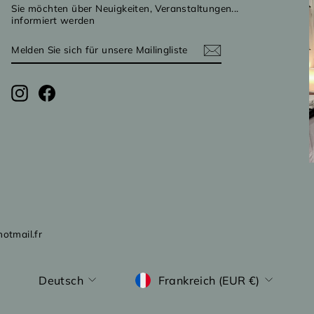
Sie möchten über Neuigkeiten, Veranstaltungen...
informiert werden
MELDEN
ABONNIEREN
SIE
SICH
FÜR
UNSERE
Instagram
Facebook
MAILINGLISTE
AN
otmail.fr
WÄHRUNG
SPRACHE
Frankreich (EUR €)
Deutsch