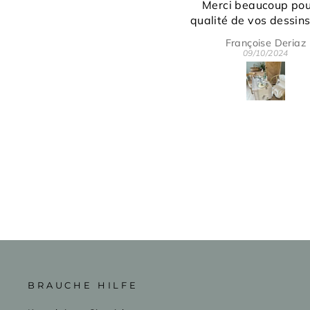
Merci beaucoup pour la
magnifique cous
qualité de vos dessins et du
linge.
Françoise Deriaz
jeanne ANGL
C'est vraiment très joli.
09/10/2024
26/09/2024
Merci pour votre gentillesse et
disponibilité.
BRAUCHE HILFE