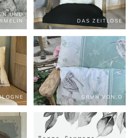
EN UND
RMELIN
DAS ZEITLOSE
OLOGNE
GRÜN VON O