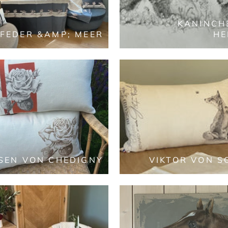
KANINCH
FEDER &AMP; MEER
HE
OSEN VON CHEDIGNY
VIKTOR VON S