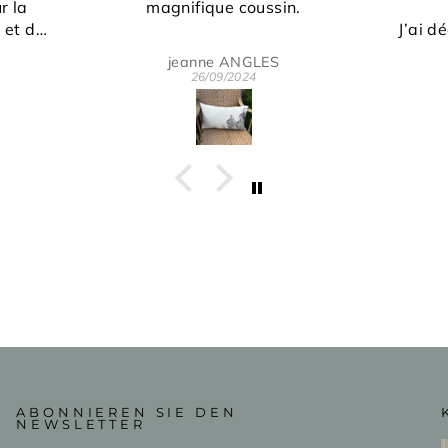
sin.
!
J’ai découvert cette boutique
Un c
en regardant une émission de
orig
ES
Eric Martelot
tv.
pa
24/07/2024
J’ai adoré le sujet🙏🏼
peti
L’artiste est très sympa! Le
éc
travail est remarquable.
be
C’était mon premier achat
p
mais pas le dernier
Je recommande fortement
ABONNIEREN SIE DEN
NEWSLETTER