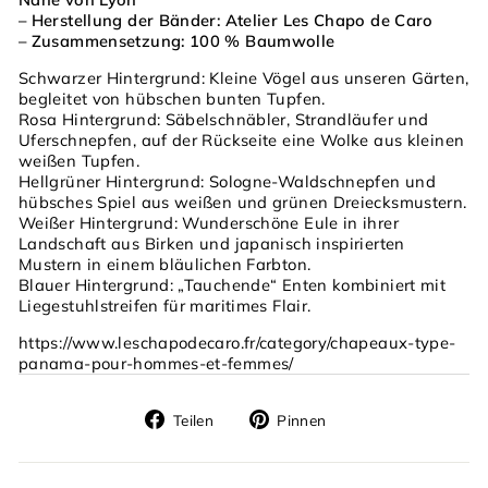
– Herstellung der Bänder: Atelier Les Chapo de Caro
– Zusammensetzung: 100 % Baumwolle
Schwarzer Hintergrund: Kleine Vögel aus unseren Gärten,
begleitet von hübschen bunten Tupfen.
Rosa Hintergrund: Säbelschnäbler, Strandläufer und
Uferschnepfen, auf der Rückseite eine Wolke aus kleinen
weißen Tupfen.
Hellgrüner Hintergrund: Sologne-Waldschnepfen und
hübsches Spiel aus weißen und grünen Dreiecksmustern.
Weißer Hintergrund: Wunderschöne Eule in ihrer
Landschaft aus Birken und japanisch inspirierten
Mustern in einem bläulichen Farbton.
Blauer Hintergrund: „Tauchende“ Enten kombiniert mit
Liegestuhlstreifen für maritimes Flair.
https://www.leschapodecaro.fr/category/chapeaux-type-
panama-pour-hommes-et-femmes/
Auf
Auf
Teilen
Pinnen
Facebook
Pinterest
teilen
pinnen