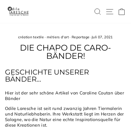
Direkt
zum
SUCHE
SEIT
E
Inhalt
création textile
·
métiers d'art
·
Reportage
·
Juli 07, 2021
DIE CHAPO DE CARO-
BÄNDER!
GESCHICHTE UNSERER
BÄNDER…
Hier ist der sehr schöne Artikel von Caroline Coutan über
Bänder
Odile Laresche ist seit rund zwanzig Jahren Tiermalerin
und Naturliebhaberin. Ihre Werkstatt liegt im Herzen der
Sologne, wo die Natur eine echte Inspirationsquelle für
diese Kreationen ist.