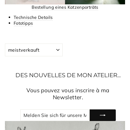
Bestellung eines Katzenporträts
Technische Details
Fototipps
SORTIEREN
DES NOUVELLES DE MON ATELIER...
Vous pouvez vous inscrire à ma
Newsletter.
MELDEN
ABONNIEREN
SIE
SICH
FÜR
UNSERE