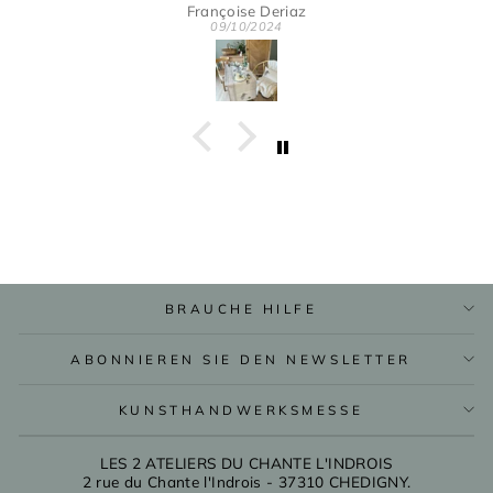
Merci pour votre gentillesse et disponibilité.
Françoise Deriaz
09/10/2024
BRAUCHE HILFE
ABONNIEREN SIE DEN NEWSLETTER
KUNSTHANDWERKSMESSE
LES 2 ATELIERS DU CHANTE L'INDROIS
2 rue du Chante l'Indrois - 37310 CHEDIGNY.