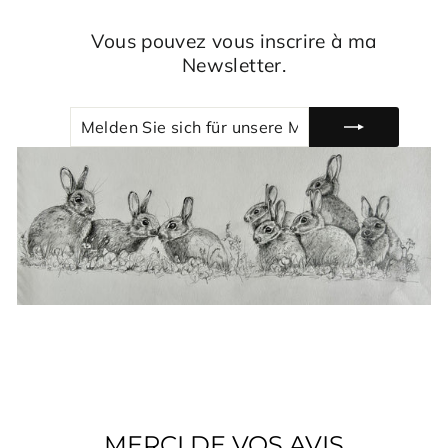
Vous pouvez vous inscrire à ma
Newsletter.
MELDEN
ABONNIEREN
SIE
SICH
FÜR
UNSERE
MAILINGLISTE
AN
MERCI DE VOS AVIS