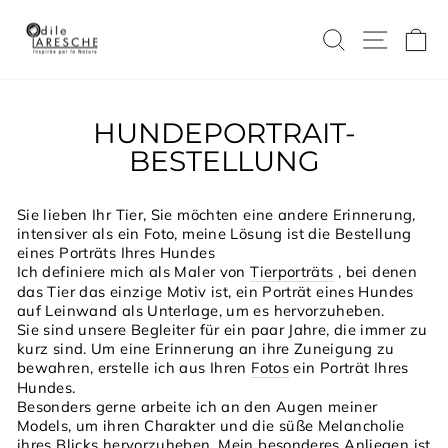
Direkt
zum
SUCHE
SEIT
E
Inhalt
HUNDEPORTRAIT-
BESTELLUNG
Sie lieben Ihr Tier, Sie möchten eine andere Erinnerung,
intensiver als ein Foto, meine Lösung ist die Bestellung
eines Porträts Ihres Hundes
Ich definiere mich als Maler von
Tierporträts
, bei denen
das Tier das einzige Motiv ist, ein Porträt eines Hundes
auf Leinwand als Unterlage, um es hervorzuheben.
Sie sind unsere Begleiter für ein paar Jahre, die immer zu
kurz sind. Um eine Erinnerung an ihre Zuneigung zu
bewahren, erstelle ich aus Ihren
Fotos
ein Porträt Ihres
Hundes.
Besonders gerne arbeite ich an den Augen meiner
Models, um ihren Charakter und die süße Melancholie
ihres Blicks hervorzuheben. Mein besonderes Anliegen ist