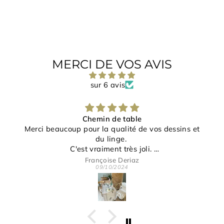
MERCI DE VOS AVIS
sur 6 avis
e
Bravo à l'artiste pour ce magnifiqu
e vos dessins et
oli.
 disponibilité.
jeanne ANGLES
26/09/2024