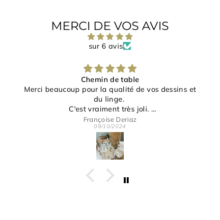
MERCI DE VOS AVIS
sur 6 avis
e
Bravo à l'artiste pour ce magnifiqu
e vos dessins et
oli.
 disponibilité.
jeanne ANGLES
26/09/2024