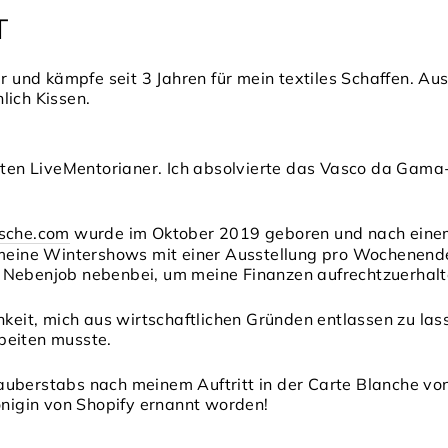
T
r und kämpfe seit 3 ​​Jahren für mein textiles Schaffen. Au
lich Kissen.
naten LiveMentorianer. Ich absolvierte das Vasco da Gam
esche.com
wurde im Oktober 2019 geboren und nach eine
r meine Wintershows mit einer Ausstellung pro Wochene
Nebenjob nebenbei, um meine Finanzen aufrechtzuerhalten
hkeit, mich aus wirtschaftlichen Gründen entlassen zu las
beiten musste.
auberstabs nach meinem Auftritt in der Carte Blanche vo
Königin von Shopify ernannt worden!