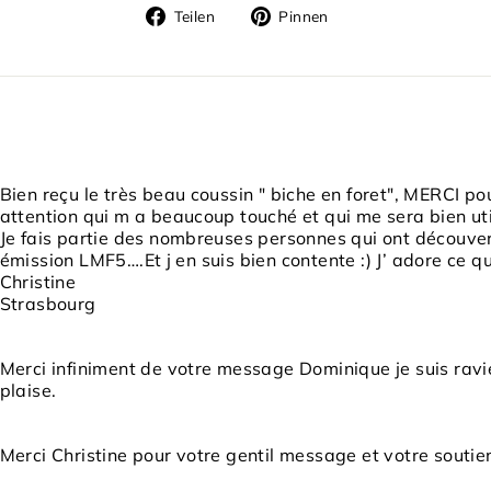
Auf
Auf
Teilen
Pinnen
Facebook
Pinterest
teilen
pinnen
Bien reçu le très beau coussin " biche en foret", MERCI pour
attention qui m a beaucoup touché et qui me sera bien util
Je fais partie des nombreuses personnes qui ont découver
émission LMF5….Et j en suis bien contente :) J’ adore ce qu
Christine
Strasbourg
Merci infiniment de votre message Dominique je suis ravi
plaise.
Merci Christine pour votre gentil message et votre soutie