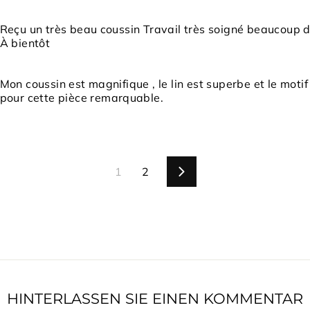
Reçu un très beau coussin Travail très soigné beaucoup d
À bientôt
Mon coussin est magnifique , le lin est superbe et le moti
pour cette pièce remarquable.
1
2
Vorwärts
HINTERLASSEN SIE EINEN KOMMENTAR