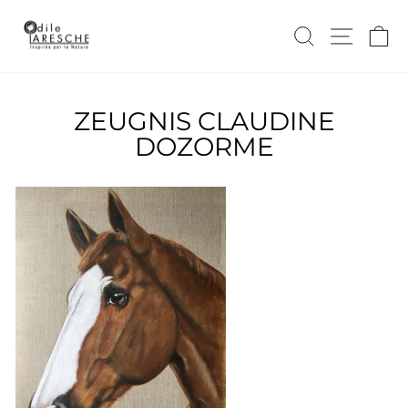
Direkt
zum
SUCHE
SEIT
E
Inhalt
ZEUGNIS CLAUDINE
DOZORME