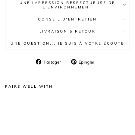
UNE IMPRESSION RESPECTUEUSE DE
L'ENVIRONNEMENT
CONSEIL D'ENTRETIEN
LIVRAISON & RETOUR
UNE QUESTION... JE SUIS À VOTRE ÉCOUTE
Partager
Épingler
Partager
Épingler
sur
sur
Facebook
Pinterest
PAIRS WELL WITH
C
O
US
SI
N
E
N
LI