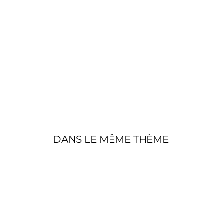
N
LO
UP
E
N
FO
RÊ
T
€58,00
Épuisé
DANS LE MÊME THÈME
Épuisé