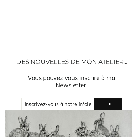
COUSSIN EN LIN
LOUP EN FORÊT
€58,00
DES NOUVELLES DE MON ATELIER...
Vous pouvez vous inscrire à ma
Newsletter.
INSCRIVEZ-
S'INSCRIRE
VOUS
À
NOTRE
INFOLETTRE