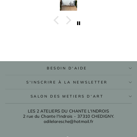
BESOIN D'AIDE
S'INSCRIRE À LA NEWSLETTER
SALON DES METIERS D'ART
LES 2 ATELIERS DU CHANTE L'INDROIS
2 rue du Chante l'Indrois - 37310 CHEDIGNY.
odilelaresche@hotmail.fr