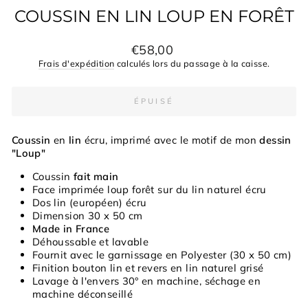
COUSSIN EN LIN LOUP EN FORÊT
Prix
€58,00
régulier
Frais d'expédition
calculés lors du passage à la caisse.
ÉPUISÉ
Coussin
en
lin
écru, imprimé avec le motif de mon
dessin
"Loup"
Coussin
fait main
Face imprimée loup forêt sur du lin naturel écru
Dos lin (européen) écru
Dimension 30 x 50 cm
Made in France
Déhoussable et lavable
Fournit avec le garnissage en Polyester (30 x 50 cm)
Finition bouton lin et revers en lin naturel grisé
Lavage à l'envers 30° en machine, séchage en
machine déconseillé