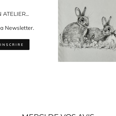
TELIER...
a Newsletter.
EZ-
IRE
'INSCRIRE
TRE