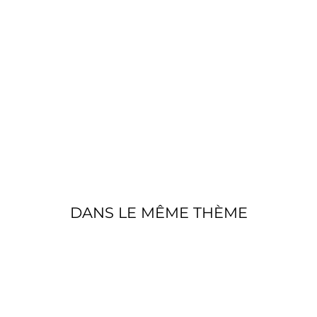
G
R
I
S
€850,00
Épuisé
DANS LE MÊME THÈME