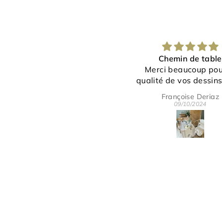
Chemin de table
Bravo à l'art
Merci beaucoup pour la
magnifique
qualité de vos dessins et du
linge.
Françoise Deriaz
jeanne 
C'est vraiment très joli.
09/10/2024
26/09/
Merci pour votre gentillesse et
disponibilité.