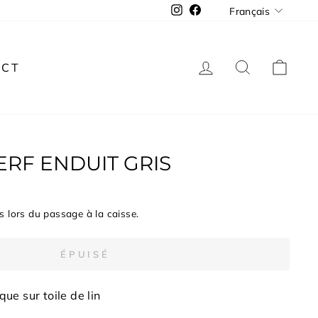
LANGUE
Instagram
Facebook
Français
SE CONNECT
RECHER
PAN
ACT
ERF ENDUIT GRIS
s lors du passage à la caisse.
ÉPUISÉ
que sur toile de lin