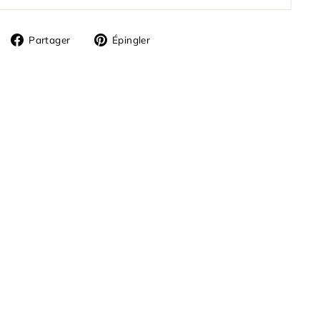
Partager
Épingler
Partager
Épingler
sur
sur
Facebook
Pinterest
H