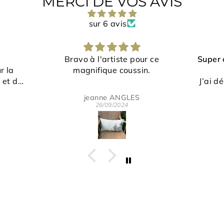
MERCI DE VOS AVIS
sur 6 avis
iste pour ce
Super content de mes articles
 coussin.
!
J’ai découvert cette boutique
en regardant une émission de
ANGLES
Eric Martelot
tv.
2024
24/07/2024
J’ai adoré le sujet🙏🏼
L’artiste est très sympa! Le
travail est remarquable.
C’était mon premier achat
mais pas le dernier
Je recommande fortement