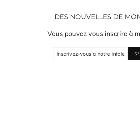
DES NOUVELLES DE MON A
Vous pouvez vous inscrire à m
INSCRIV
S'INSCR
S
VOUS
À
NOTRE
INFOLET