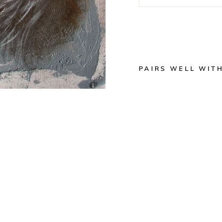
PAIRS WELL WIT
T
A
B
L
E
A
U
C
E
R
F
E
N
D
U
I
T