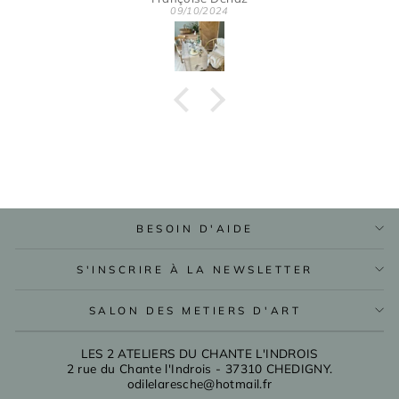
09/10/2024
BESOIN D'AIDE
S'INSCRIRE À LA NEWSLETTER
SALON DES METIERS D'ART
LES 2 ATELIERS DU CHANTE L'INDROIS
2 rue du Chante l'Indrois - 37310 CHEDIGNY.
odilelaresche@hotmail.fr