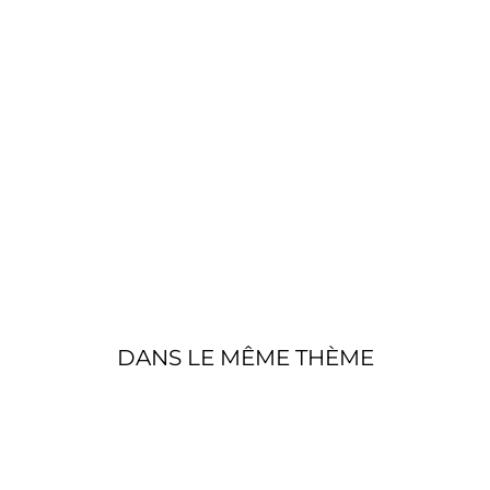
E
A
U
C
H
EV
AL
AL
EZ
A
N
€890,00
DANS LE MÊME THÈME