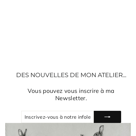
TABLEAU CHEVAL
ALEZAN
€890,00
DES NOUVELLES DE MON ATELIER...
Vous pouvez vous inscrire à ma
Newsletter.
INSCRIVEZ-
S'INSCRIRE
VOUS
À
NOTRE
INFOLETTRE