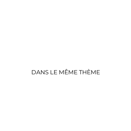
IE
R
D'
OY
E
€550,00
DANS LE MÊME THÈME