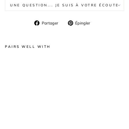
UNE QUESTION... JE SUIS À VOTRE ÉCOUTE
Partager
Épingler
Partager
Épingler
sur
sur
Facebook
Pinterest
PAIRS WELL WITH
TA
BL
E
A
U
G
R
A
N
D
VE
N
T
D
U
PL
AT