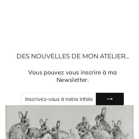
TABLEAU GRAND
VENT DU PLATIER
D'OYE
€550,00
DES NOUVELLES DE MON ATELIER...
Vous pouvez vous inscrire à ma
Newsletter.
INSCRIVEZ-
S'INSCRIRE
VOUS
À
NOTRE
INFOLETTRE