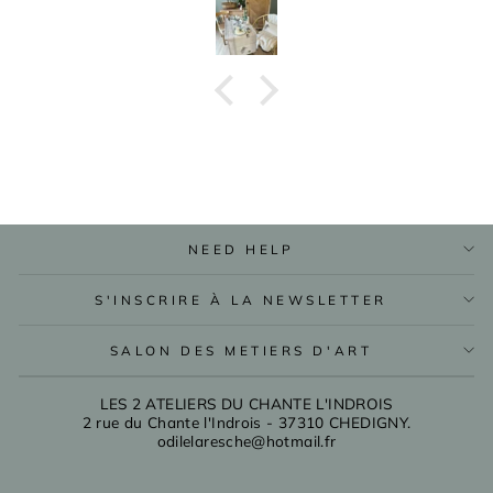
NEED HELP
S'INSCRIRE À LA NEWSLETTER
SALON DES METIERS D'ART
LES 2 ATELIERS DU CHANTE L'INDROIS
2 rue du Chante l'Indrois - 37310 CHEDIGNY.
odilelaresche@hotmail.fr