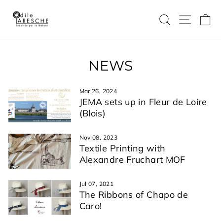
Skip
to
SEARCH
SITE
C
content
NEWS
Mar 26, 2024
JEMA sets up in Fleur de Loire
(Blois)
Nov 08, 2023
Textile Printing with
Alexandre Fruchart MOF
Jul 07, 2021
The Ribbons of Chapo de
Caro!